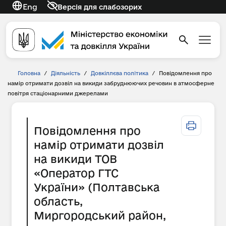
Eng
Версія для слабозорих
Головна
/
Діяльність
/
Довкіллєва політика
/
Повідомлення про
намір отримати дозвіл на викиди забруднюючих речовин в атмосферне
повітря стаціонарними джерелами
Повідомлення про
намір отримати дозвіл
на викиди ТОВ
«Оператор ГТС
України» (Полтавська
область,
Миргородський район,