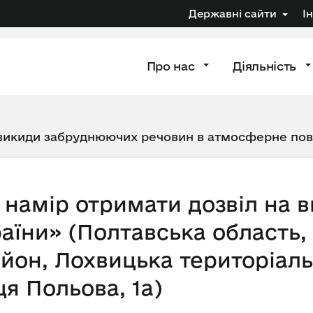
Державні сайти
І
Про нас
Діяльність
 викиди забруднюючих речовин в атмосферне по
намір отримати дозвіл на 
аїни» (Полтавська область,
йон, Лохвицька територіаль
я Польова, 1а)