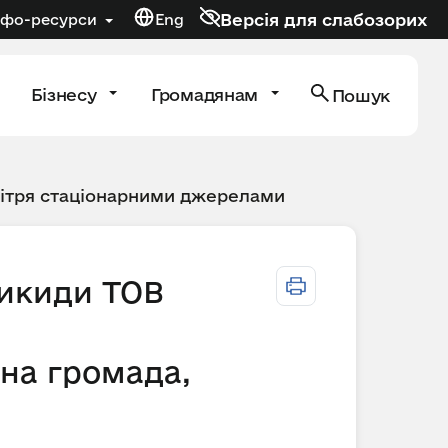
Версія для слабозорих
нфо-ресурси
Eng
Бізнесу
Громадянам
Пошук
вітря стаціонарними джерелами
викиди ТОВ
на громада,