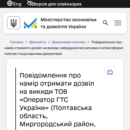
Eng
Версія для слабозорих
Головна
/
Діяльність
/
Довкіллєва політика
/
Повідомлення про
намір отримати дозвіл на викиди забруднюючих речовин в атмосферне
повітря стаціонарними джерелами
Повідомлення про
намір отримати дозвіл
на викиди ТОВ
«Оператор ГТС
України» (Полтавська
область,
Миргородський район,