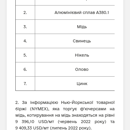
2.
Алюмінієвий сплав А380.1
3.
Мідь
4.
Свинець
5.
Нікель
6.
Олово
7.
Цинк
2. За інформацією Нью-Йоркської товарної
біржі (NYMEX), яка торгує ф’ючерсами на
мідь, котирування на мідь знаходяться на рівні
9 396,10 USD/мт (червень 2022 року) та
9 409,33 USD/мт (липень 2022 року).