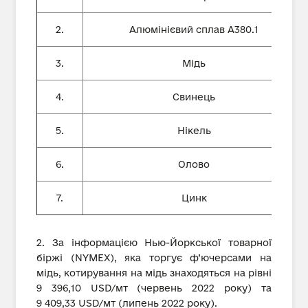
2.
Алюмінієвий сплав А380.1
3.
Мідь
4.
Свинець
5.
Нікель
6.
Олово
7.
Цинк
2. За інформацією Нью-Йоркської товарної
біржі (NYMEX), яка торгує ф’ючерсами на
мідь, котирування на мідь знаходяться на рівні
9 396,10 USD/мт (червень 2022 року) та
9 409,33 USD/мт (липень 2022 року).