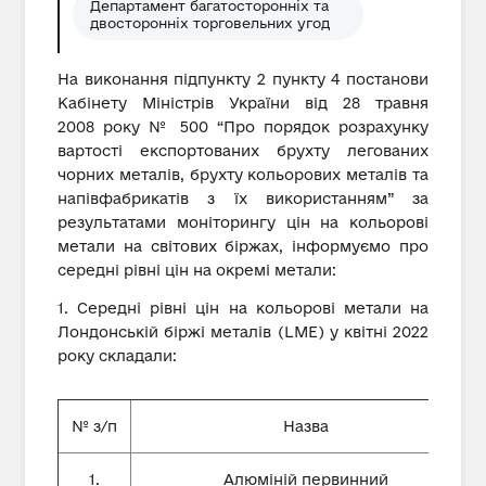
Департамент багатосторонніх та
двосторонніх торговельних угод
На виконання підпункту 2 пункту 4 постанови
Кабінету Міністрів України від 28 травня
2008 року № 500 “Про порядок розрахунку
вартості експортованих брухту легованих
чорних металів, брухту кольорових металів та
напівфабрикатів з їх використанням” за
результатами моніторингу цін на кольорові
метали на світових біржах, інформуємо про
середні рівні цін на окремі метали:
1. Середні рівні цін на кольорові метали на
Лондонській біржі металів (LME) у квітні 2022
року складали:
№ з/п
Назва
1.
Алюміній первинний