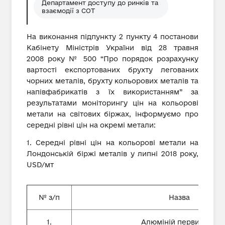
Департамент доступу до ринків та
взаємодії з СОТ
На виконання підпункту 2 пункту 4 постанови
Кабінету Міністрів України від 28 травня
2008 року № 500 “Про порядок розрахунку
вартості експортованих брухту легованих
чорних металів, брухту кольорових металів та
напівфабрикатів з їх використанням” за
результатами моніторингу цін на кольорові
метали на світових біржах, інформуємо про
середні рівні цін на окремі метали:
1. Середні рівні цін на кольорові метали на
Лондонській біржі металів у липні 2018 року,
USD/мт
№ з/п
Назва
1.
Алюміній первинний