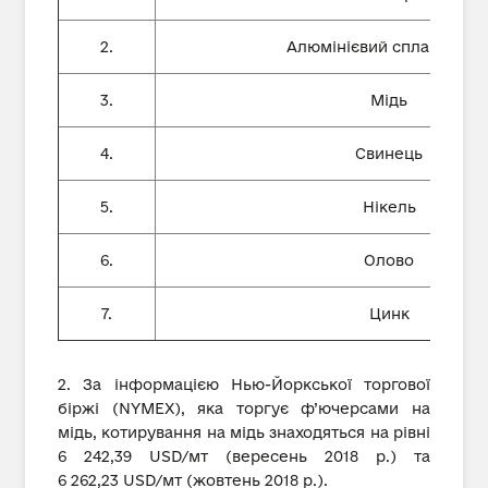
2.
Алюмінієвий сплав А380.
3.
Мідь
4.
Свинець
5.
Нікель
6.
Олово
7.
Цинк
2. За інформацією Нью-Йоркської торгової
біржі (NYMEX), яка торгує ф’ючерсами на
мідь, котирування на мідь знаходяться на рівні
6 242,39 USD/мт (вересень 2018 р.) та
6 262,23 USD/мт (жовтень 2018 р.).