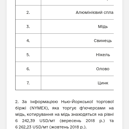
2.
Алюмінієвий сплав А380.
3.
Мідь
4.
Свинець
5.
Нікель
6.
Олово
7.
Цинк
2. За інформацією Нью-Йоркської торгової
біржі (NYMEX), яка торгує ф’ючерсами на
мідь, котирування на мідь знаходяться на рівні
6 242,39 USD/мт (вересень 2018 р.) та
6 262,23 USD/мт (жовтень 2018 р.).