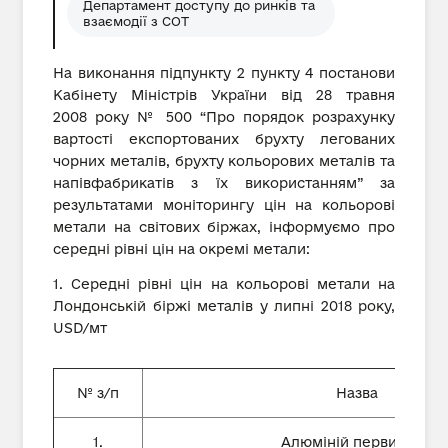
Департамент доступу до ринків та
взаємодії з СОТ
На виконання підпункту 2 пункту 4 постанови
Кабінету Міністрів України від 28 травня
2008 року № 500 “Про порядок розрахунку
вартості експортованих брухту легованих
чорних металів, брухту кольорових металів та
напівфабрикатів з їх використанням” за
результатами моніторингу цін на кольорові
метали на світових біржах, інформуємо про
середні рівні цін на окремі метали:
1. Середні рівні цін на кольорові метали на
Лондонській біржі металів у липні 2018 року,
USD/мт
№ з/п
Назва
1.
Алюміній первинний