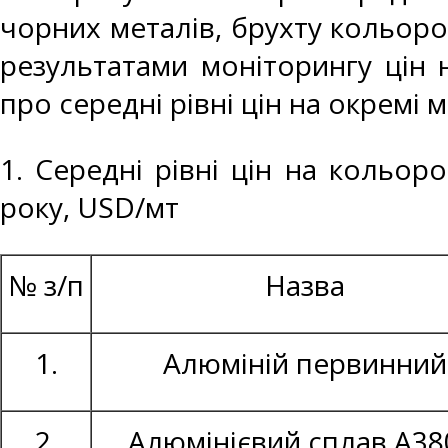
чорних металів, брухту кольоро
результатами моніторингу цін 
про середні рівні цін на окремі 
1. Середні рівні цін на кольор
року, USD/мт
№ з/п
Назва
1.
Алюміній первинний
2.
Алюмінієвий сплав А38