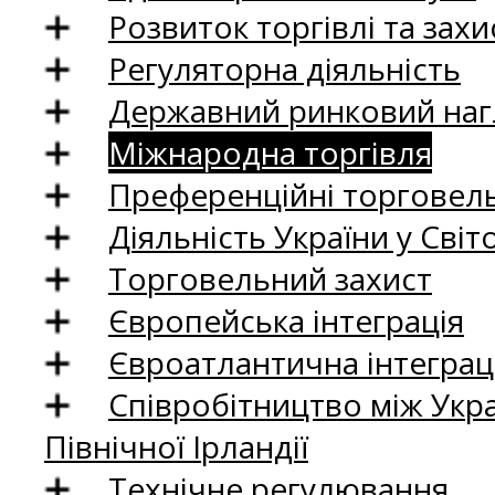
Розвиток торгівлі та зах
Регуляторна діяльність
Державний ринковий нагл
Міжнародна торгівля
Преференційні торговель
Діяльність України у Світо
Торговельний захист
Європейська інтеграція
Євроатлантична інтеграц
Співробітництво між Укр
Північної Ірландії
Технічне регулювання