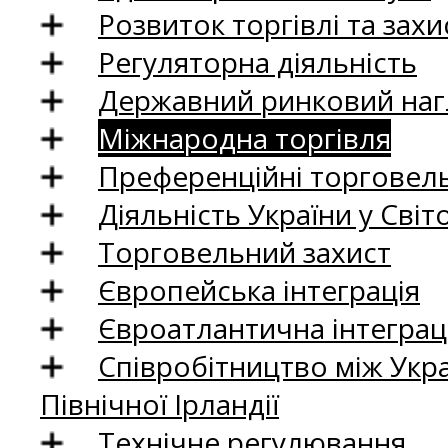
Розвиток торгівлі та зах
Регуляторна діяльність
Державний ринковий нагл
Міжнародна торгівля
Преференційні торговель
Діяльність України у Світо
Торговельний захист
Європейська інтеграція
Євроатлантична інтеграц
Співробітництво між Укр
Північної Ірландії
Технічне регулювання