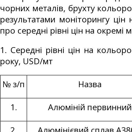
чорних металів, брухту кольоро
результатами моніторингу цін 
про середні рівні цін на окремі 
1. Середні рівні цін на кольор
року, USD/мт
№ з/п
Назва
1.
Алюміній первинний
2.
Алюмінієвий сплав А38