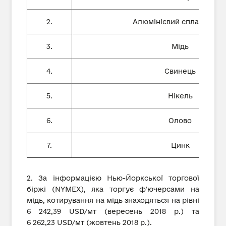
2.
Алюмінієвий сплав А380.
3.
Мідь
4.
Свинець
5.
Нікель
6.
Олово
7.
Цинк
2. За інформацією Нью-Йоркської торгової
біржі (NYMEX), яка торгує ф’ючерсами на
мідь, котирування на мідь знаходяться на рівні
6 242,39 USD/мт (вересень 2018 р.) та
6 262,23 USD/мт (жовтень 2018 р.).