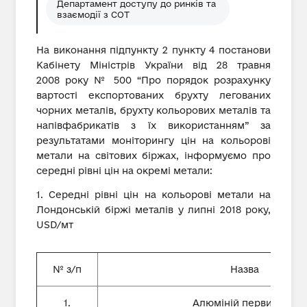
Департамент доступу до ринків та
взаємодії з СОТ
На виконання підпункту 2 пункту 4 постанови
Кабінету Міністрів України від 28 травня
2008 року № 500 “Про порядок розрахунку
вартості експортованих брухту легованих
чорних металів, брухту кольорових металів та
напівфабрикатів з їх використанням” за
результатами моніторингу цін на кольорові
метали на світових біржах, інформуємо про
середні рівні цін на окремі метали:
1. Середні рівні цін на кольорові метали на
Лондонській біржі металів у липні 2018 року,
USD/мт
№ з/п
Назва
1.
Алюміній первинний