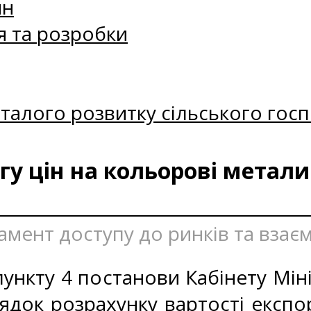
ин
я та розробки
талого розвитку сільського госп
у цін на кольорові метали
амент доступу до ринків та взаєм
ункту 4 постанови Кабінету Міні
ядок розрахунку вартості експо