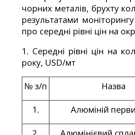
чорних металів, брухту кол
результатами моніторингу
про середні рівні цін на ок
1. Середні рівні цін на к
року, USD/мт
№ з/п
Назва
1.
Алюміній перв
2.
Алюмінієвий спла