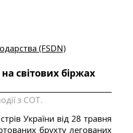
одарства (FSDN)
 на світових біржах
одії з СОТ.
стрів України від 28 травня
ртованих брухту легованих