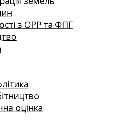
рація земель
лин
сті з ОРР та ФПГ
цтво
а
олітика
бітництво
чна оцінка