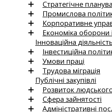
Стратегічне планув
Промислова політи
Корпоративне управ
Економіка оборони 
Інноваційна діяльніст
Інвестиційна політи
Умови праці
Трудова міграція
Публічні закупівлі
Розвиток людського 
Сфера зайнятості
Адміністративні пос