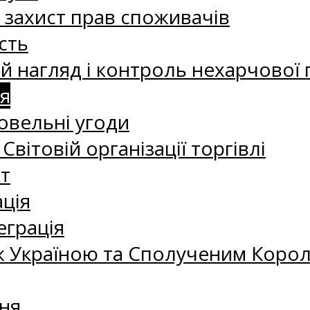
а захист прав споживачів
сть
 нагляд і контроль нехарчової 
я
овельні угоди
 Світовій організації торгівлі
т
ація
еграція
 Україною та Сполученим Королі
ня