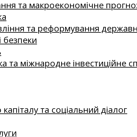
ання та макроекономічне прогно
ка
ління та реформування державн
і безпеки
ь
ка та міжнародне інвестиційне с
капіталу та соціальний діалог
луги