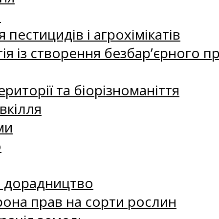
а
 пестицидів і агрохімікатів
ія із створення безбар’єрного пр
риторії та біорізноманіття
вкілля
ми
о
е дорадництво
рона прав на сорти рослин