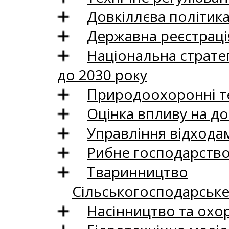
Довкіллєва політик
Державна реєстрація
Національна стратег
до 2030 року
Природоохоронні те
Оцінка впливу на до
Управління відхода
Рибне господарств
Тваринництво
Сільськогосподарськ
Насінництво та охо