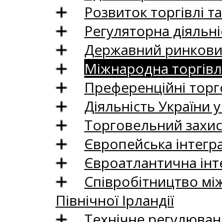
Розвиток торгівлі т
Регуляторна діяльні
Державний ринковий
Міжнародна торгівл
Преференційні торг
Діяльність України у
Торговельний захис
Європейська інтегр
Євроатлантична інт
Співробітництво між
Північної Ірландії
Технічне регулюван