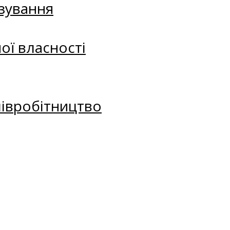
зування
ої власності
півробітництво