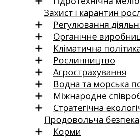
Гідротехнічна меліо
Захист і карантин рос
Регулювання діяльно
Органічне виробни
Кліматична політик
Рослинництво
Агрострахування
Водна та морська п
Міжнародне співро
Стратегічна екологі
Продовольча безпека
Корми