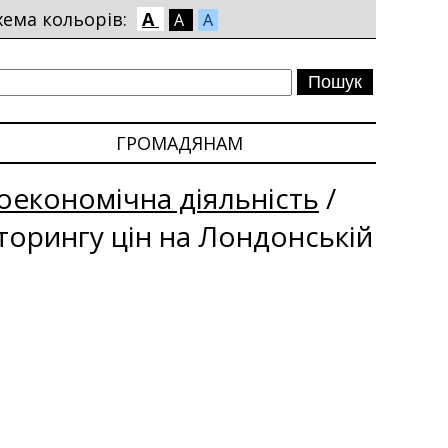
хема кольорів:
A
A
A
ГРОМАДЯНАМ
економічна діяльність
/
іторингу цін на Лондонській