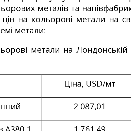
ьорових металів та напівфабрик
 цін на кольорові метали на св
ремі метали:
ольорові метали на Лондонській 
Ціна, USD/мт
инний
2 087,01
в А380.1
1 761,49