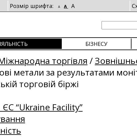
Розмір шрифта:
A
С
A
A
ІЯЛЬНІСТЬ
БІЗНЕСУ
Міжнародна торгівля
/
Зовнішньо
рові метали за результатами мон
ькій торговій біржі
 ЄС “Ukraine Facility”
ування
ність