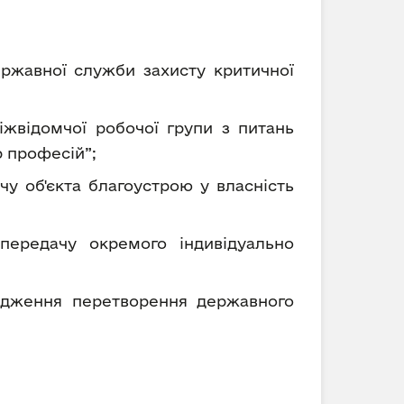
Державної служби захисту критичної
Міжвідомчої робочої групи з питань
р професій”;
чу об'єкта благоустрою у власність
передачу окремого індивідуально
годження перетворення державного