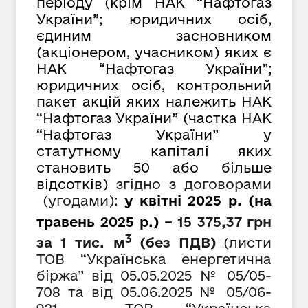
періоду (крім НАК “Нафтогаз
України”; юридичних осіб,
єдиним засновником
(акціонером, учасником) яких є
НАК “Нафтогаз України”;
юридичних осіб, контрольний
пакет акцій яких належить НАК
“Нафтогаз України” (частка НАК
“Нафтогаз України” у
статутному капіталі яких
становить 50 або більше
відсотків)
згідно з договорами
(угодами):
у квітні 2025 р. (на
травень 2025 р.) –
15 375,37
грн
3
за 1 тис. м
(
без ПДВ)
(листи
ТОВ “Українська енергетична
біржа” від 05.05.2025 № 05/05-
708 та від 05.06.2025 № 05/06-