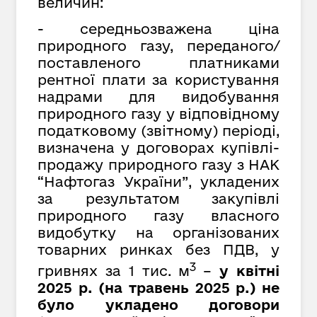
величин:
- середньозважена ціна
природного газу, переданого/
поставленого платниками
рентної плати за користування
надрами для видобування
природного газу у відповідному
податковому (звітному) періоді,
визначена у договорах купівлі-
продажу природного газу з НАК
“Нафтогаз України”,
укладених
за результатом закупівлі
природного газу власного
видобутку на організованих
товарних ринках без ПДВ, у
3
гривнях за
1 тис. м
–
у квітні
2025 р. (на травень 2025 р.) не
було укладено договори