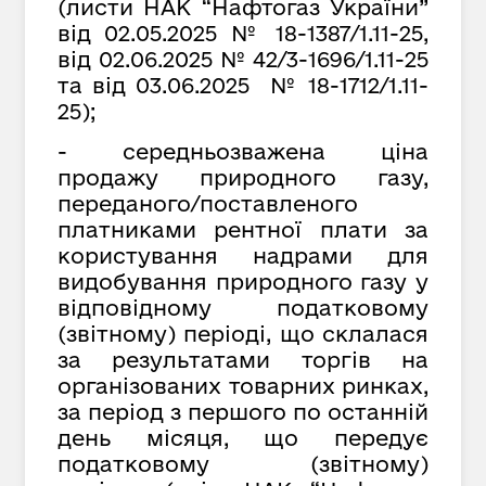
(листи НАК “Нафтогаз України”
від 02.05.2025 № 18-1387/1.11-25,
від 02.06.2025 № 42/3-1696/1.11-25
та від 03.06.2025 № 18-1712/1.11-
25);
- середньозважена ціна
продажу природного газу,
переданого/поставленого
платниками рентної плати за
користування надрами для
видобування природного газу у
відповідному податковому
(звітному) періоді, що склалася
за результатами торгів на
організованих товарних ринках,
за період з першого по останній
день місяця, що передує
податковому (звітному)