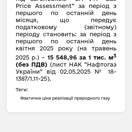
Price Assessment” за період з
першого по останній день
місяця, що передує
податковому (звітному)
періоду
с
тановить: за період з
першого по останній день
квітня 2025 року (на травень
3
2025 р.) –
15 548,96 за 1 тис. м
(без ПДВ)
(лист НАК “Нафтогаз
України” від 02.05.2025 № 18-
1387/1.11-25).
Теги:
Фактична ціна реалізації природного газу