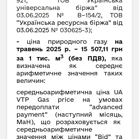
921, ТОВ
“
Українська
універсальна біржа
”
від
03.06.2025 № В–154/2, ТОВ
“Українська ресурсна біржа” від
03.06.2025
№ 030625-3);
-
ціна природного газу
на
травень 2025 р. – 15 507,11 грн
3
за 1 тис. м
(без ПДВ),
яка
визначена як середнє
арифметичне значення таких
величин:
середньоарифметична ціна UA
VTP Gas price на умовах
передоплати “advanced
payment” (наступний місяць,
MaH), що розраховується як
cередньоарифметичне
значення між цінами “Bid” та