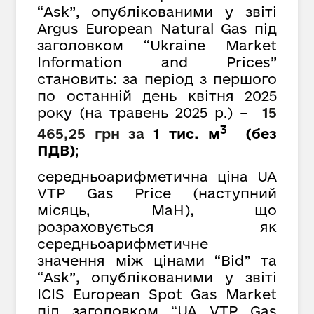
“Ask”, опублікованими у звіті
Argus European Natural Gas під
заголовком “Ukraine Market
Information and Prices”
становить: за період з першого
по останній день квітня 2025
року (на травень 2025 р.) –
15
3
465,25 грн
за
1 тис. м
(без
ПДВ)
;
середньоарифметична ціна UA
VTP Gas Price (наступний
місяць, MaH), що
розраховується як
середньоарифметичне
значення між цінами “Bid” та
“Ask”, опублікованими у звіті
ICIS European Spot Gas Market
під заголовком “UA VTP Gas