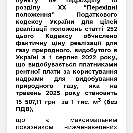
пункту 69 підрозділу 10
розділу XX “Перехідні
положення” Податкового
кодексу України для цілей
реалізації положень статті 252
цього Кодексу обчислено
фактичну ціну реалізації для
газу природного, видобутого в
Україні з 1 серпня 2022 року,
що видобувається платниками
рентної плати за користування
надрами для видобування
природного газу, яка на
травень 2025 року становить
3
15 507,11
грн
за 1 тис. м
(
без
ПДВ
)
,
що є максимальним
показником нижченаведених