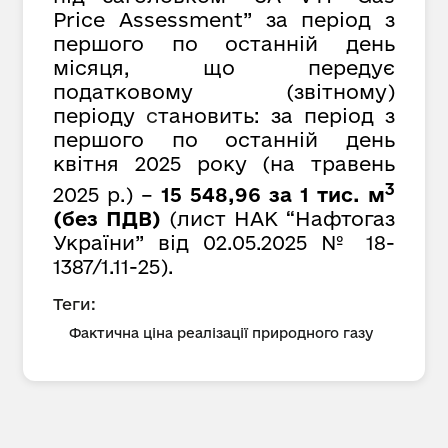
Price Assessment” за період з
першого по останній день
місяця, що передує
податковому (звітному)
періоду
с
тановить: за період з
першого по останній день
квітня 2025 року (на травень
3
2025 р.) –
15 548,96 за 1 тис. м
(без ПДВ)
(лист НАК “Нафтогаз
України” від 02.05.2025 № 18-
1387/1.11-25).
Теги:
Фактична ціна реалізації природного газу