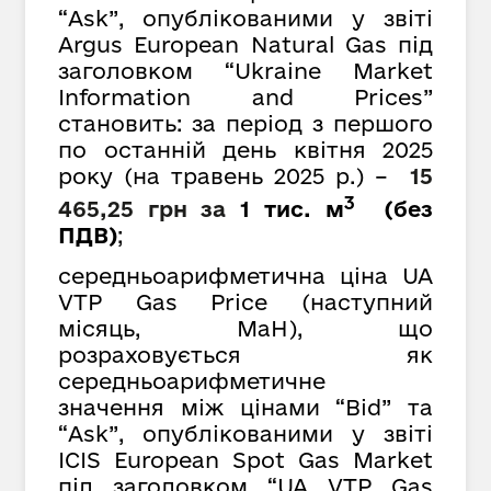
“Ask”, опублікованими у звіті
Argus European Natural Gas під
заголовком “Ukraine Market
Information and Prices”
становить: за період з першого
по останній день квітня 2025
року (на травень 2025 р.) –
15
3
465,25 грн
за
1 тис. м
(без
ПДВ)
;
середньоарифметична ціна UA
VTP Gas Price (наступний
місяць, MaH), що
розраховується як
середньоарифметичне
значення між цінами “Bid” та
“Ask”, опублікованими у звіті
ICIS European Spot Gas Market
під заголовком “UA VTP Gas