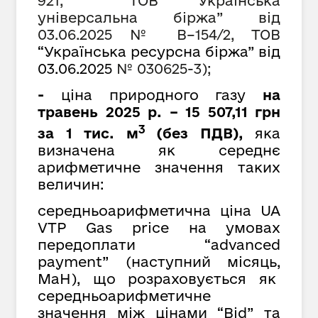
921, ТОВ
“
Українська
універсальна біржа
”
від
03.06.2025 № В–154/2, ТОВ
“Українська ресурсна біржа” від
03.06.2025
№ 030625-3);
-
ціна природного газу
на
травень 2025 р. – 15 507,11 грн
3
за 1 тис. м
(без ПДВ),
яка
визначена як середнє
арифметичне значення таких
величин:
середньоарифметична ціна UA
VTP Gas price на умовах
передоплати “advanced
payment” (наступний місяць,
MaH), що розраховується як
cередньоарифметичне
значення між цінами “Bid” та