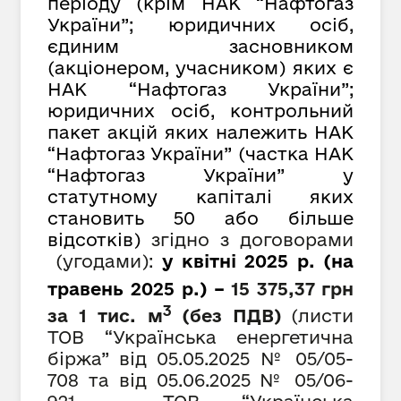
періоду (крім НАК “Нафтогаз
України”; юридичних осіб,
єдиним засновником
(акціонером, учасником) яких є
НАК “Нафтогаз України”;
юридичних осіб, контрольний
пакет акцій яких належить НАК
“Нафтогаз України” (частка НАК
“Нафтогаз України” у
статутному капіталі яких
становить 50 або більше
відсотків)
згідно з договорами
(угодами):
у квітні 2025 р. (на
травень 2025 р.) –
15 375,37
грн
3
за 1 тис. м
(
без ПДВ)
(листи
ТОВ “Українська енергетична
біржа” від 05.05.2025 № 05/05-
708 та від 05.06.2025 № 05/06-