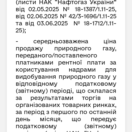
(листи НАК “Нафтогаз України”
від 02.05.2025 № 18-1387/1.11-25,
від 02.06.2025 № 42/3-1696/1.11-25
та від 03.06.2025 № 18-1712/1.11-
25);
- середньозважена ціна
продажу природного газу,
переданого/поставленого
платниками рентної плати за
користування надрами для
видобування природного газу у
відповідному податковому
(звітному) періоді, що склалася
за результатами торгів на
організованих товарних ринках,
за період з першого по останній
день місяця, що передує
податковому (звітному)