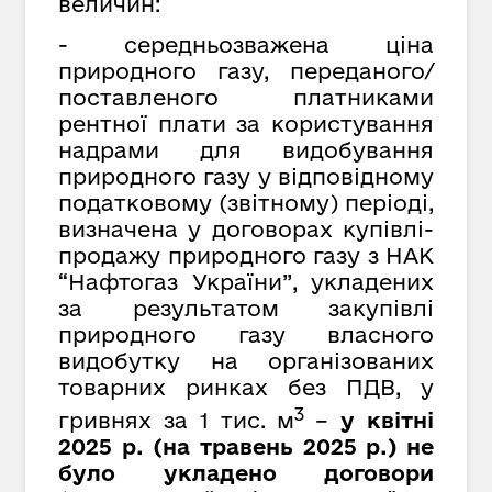
величин:
- середньозважена ціна
природного газу, переданого/
поставленого платниками
рентної плати за користування
надрами для видобування
природного газу у відповідному
податковому (звітному) періоді,
визначена у договорах купівлі-
продажу природного газу з НАК
“Нафтогаз України”,
укладених
за результатом закупівлі
природного газу власного
видобутку на організованих
товарних ринках без ПДВ, у
3
гривнях за
1 тис. м
–
у квітні
2025 р. (на травень 2025 р.) не
було укладено договори