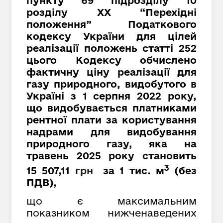
пункту 69 підрозділу 10
розділу XX “Перехідні
положення” Податкового
кодексу України для цілей
реалізації положень статті 252
цього Кодексу обчислено
фактичну ціну реалізації для
газу природного, видобутого в
Україні з 1 серпня 2022 року,
що видобувається платниками
рентної плати за користування
надрами для видобування
природного газу, яка на
травень 2025 року становить
3
15 507,11
грн
за 1 тис. м
(
без
ПДВ
)
,
що є максимальним
показником нижченаведених