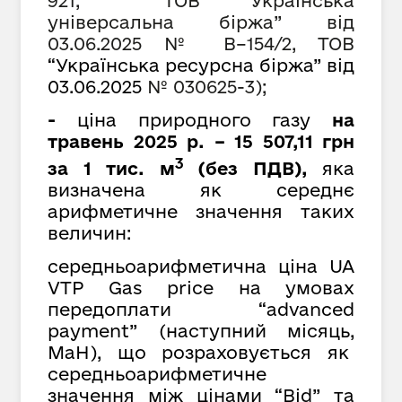
921, ТОВ
“
Українська
універсальна біржа
”
від
03.06.2025 № В–154/2, ТОВ
“Українська ресурсна біржа” від
03.06.2025
№ 030625-3);
-
ціна природного газу
на
травень 2025 р. – 15 507,11 грн
3
за 1 тис. м
(без ПДВ),
яка
визначена як середнє
арифметичне значення таких
величин:
середньоарифметична ціна UA
VTP Gas price на умовах
передоплати “advanced
payment” (наступний місяць,
MaH), що розраховується як
cередньоарифметичне
значення між цінами “Bid” та