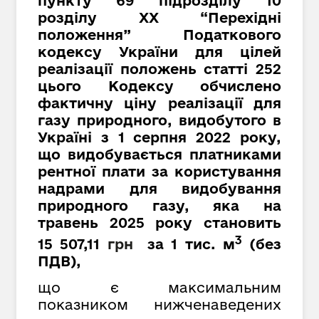
пункту 69 підрозділу 10
розділу XX “Перехідні
положення” Податкового
кодексу України для цілей
реалізації положень статті 252
цього Кодексу обчислено
фактичну ціну реалізації для
газу природного, видобутого в
Україні з 1 серпня 2022 року,
що видобувається платниками
рентної плати за користування
надрами для видобування
природного газу, яка на
травень 2025 року становить
3
15 507,11
грн
за 1 тис. м
(
без
ПДВ
)
,
що є максимальним
показником нижченаведених