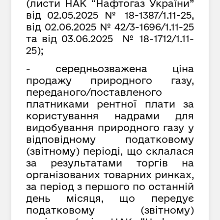
(листи НАК “Нафтогаз України”
від 02.05.2025 № 18-1387/1.11-25,
від 02.06.2025 № 42/3-1696/1.11-25
та від 03.06.2025 № 18-1712/1.11-
25);
- середньозважена ціна
продажу природного газу,
переданого/поставленого
платниками рентної плати за
користування надрами для
видобування природного газу у
відповідному податковому
(звітному) періоді, що склалася
за результатами торгів на
організованих товарних ринках,
за період з першого по останній
день місяця, що передує
податковому (звітному)