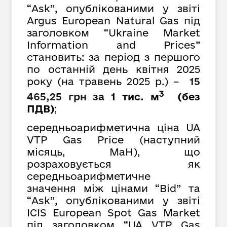
“Ask”, опублікованими у звіті
Argus European Natural Gas під
заголовком “Ukraine Market
Information and Prices”
становить: за період з першого
по останній день квітня 2025
року (на травень 2025 р.) –
15
3
465,25 грн
за
1 тис. м
(без
ПДВ)
;
середньоарифметична ціна UA
VTP Gas Price (наступний
місяць, MaH), що
розраховується як
середньоарифметичне
значення між цінами “Bid” та
“Ask”, опублікованими у звіті
ICIS European Spot Gas Market
під заголовком “UA VTP Gas