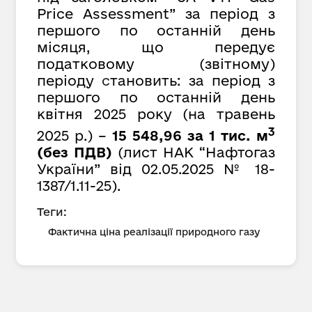
Price Assessment” за період з
першого по останній день
місяця, що передує
податковому (звітному)
періоду
с
тановить: за період з
першого по останній день
квітня 2025 року (на травень
3
2025 р.) –
15 548,96 за 1 тис. м
(без ПДВ)
(лист НАК “Нафтогаз
України” від 02.05.2025 № 18-
1387/1.11-25).
Теги:
Фактична ціна реалізації природного газу