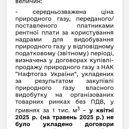
величин:
- середньозважена ціна
природного газу, переданого/
поставленого платниками
рентної плати за користування
надрами для видобування
природного газу у відповідному
податковому (звітному) періоді,
визначена у договорах купівлі-
продажу природного газу з НАК
“Нафтогаз України”,
укладених
за результатом закупівлі
природного газу власного
видобутку на організованих
товарних ринках без ПДВ, у
3
гривнях за
1 тис. м
–
у квітні
2025 р. (на травень 2025 р.) не
було укладено договори