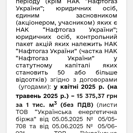
періоду (крім НАК “Нафтогаз
України”; юридичних осіб,
єдиним засновником
(акціонером, учасником) яких є
НАК “Нафтогаз України”;
юридичних осіб, контрольний
пакет акцій яких належить НАК
“Нафтогаз України” (частка НАК
“Нафтогаз України” у
статутному капіталі яких
становить 50 або більше
відсотків)
згідно з договорами
(угодами):
у квітні 2025 р. (на
травень 2025 р.) –
15 375,37
грн
3
за 1 тис. м
(
без ПДВ)
(листи
ТОВ “Українська енергетична
біржа” від 05.05.2025 № 05/05-
708 та від 05.06.2025 № 05/06-