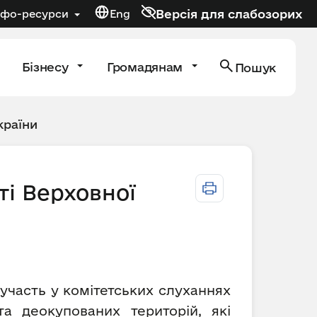
Версія для слабозорих
нфо-ресурси
Eng
Бізнесу
Громадянам
Пошук
країни
ті Верховної
участь у комітетських слуханнях
а деокупованих територій, які