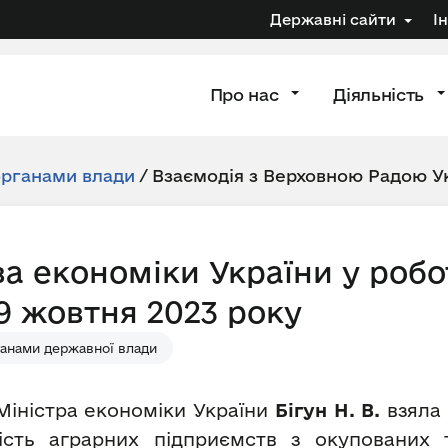
Державні сайти
І
Про нас
Діяльність
органами влади
/
Взаємодія з Верховною Радою У
ва економіки України у робо
19 жовтня 2023 року
рганами державної влади
Міністра економіки України
Бігун Н. В.
взяла 
сть аграрних підприємств з окупованих т