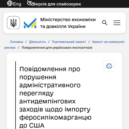
Eng
Версія для слабозорих
Головна
/
Діяльність
/
Торговельний захист
/
Захист на зовнішніх
ринках
/
Повідомлення для українських експортерів
Повідомлення про
порушення
адміністративного
перегляду
антидемпінгових
заходів щодо імпорту
феросилікомарганцю
до США