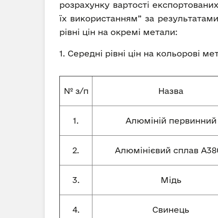
розрахунку вартості експортованих
їх використанням” за результатами
рівні цін на окремі метали:
1. Середні рівні цін на кольорові м
№ з/п
Назва
1.
Алюміній первинний
2.
Алюмінієвий сплав А380
3.
Мідь
4.
Свинець