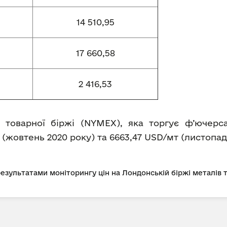
14 510,95
17 660,58
2 416,53
 товарної біржі (NYMEX), яка торгує ф’ючерс
 (жовтень 2020 року) та 6663,47 USD/мт (листопад
 результатами моніторингу цін на Лондонській біржі металів 