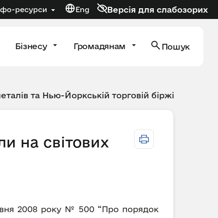
Версія для слабозорих
нфо-ресурси
Eng
Бізнесу
Громадянам
Пошук
металів та Нью-Йоркській торговій біржі
ли на світових
равня 2008 року № 500 “Про порядок