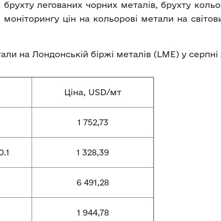
 брухту легованих чорних металів, брухту кольо
 моніторингу цін на кольорові метали на світо
етали на Лондонській біржі металів (LME) у серпні
Ціна, USD/мт
1 752,73
.1
1 328,39
6 491,28
1 944,78