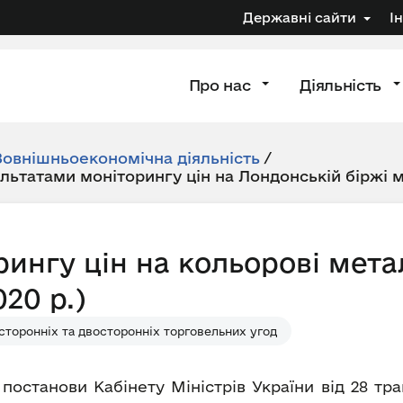
Державні сайти
І
Про нас
Діяльність
Зовнішньоекономічна діяльність
/
ультатами моніторингу цін на Лондонській біржі 
рингу цін на кольорові мета
20 р.)
сторонніх та двосторонніх торговельних угод
 постанови Кабінету Міністрів України від 28 т