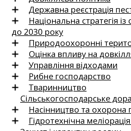
Державна реєстрація пест
Національна стратегія із
до 2030 року
Природоохоронні територ
Оцінка впливу на довкілл
Управління відходами
Рибне господарство
Тваринництво
Сільськогосподарське дор
Насінництво та охорона 
Гідротехнічна меліораці