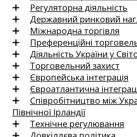
Регуляторна діяльність
Державний ринковий нагл
Міжнародна торгівля
Преференційні торговель
Діяльність України у Світо
Торговельний захист
Європейська інтеграція
Євроатлантична інтеграц
Співробітництво між Укр
Північної Ірландії
Технічне регулювання
Довкіллєва політика