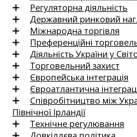
Регуляторна діяльність
Державний ринковий нагл
Міжнародна торгівля
Преференційні торговель
Діяльність України у Світо
Торговельний захист
Європейська інтеграція
Євроатлантична інтеграц
Співробітництво між Укр
Північної Ірландії
Технічне регулювання
Довкіллєва політика