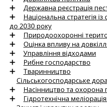
Державна реєстрація пест
Національна стратегія із
до 2030 року
Природоохоронні територ
Оцінка впливу на довкілл
Управління відходами
Рибне господарство
Тваринництво
Сільськогосподарське дор
Насінництво та охорона 
Гідротехнічна меліораці