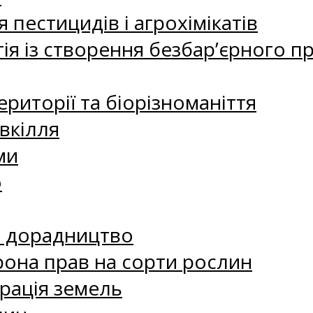
 пестицидів і агрохімікатів
ія із створення безбар’єрного пр
риторії та біорізноманіття
вкілля
ми
о
е дорадництво
рона прав на сорти рослин
рація земель