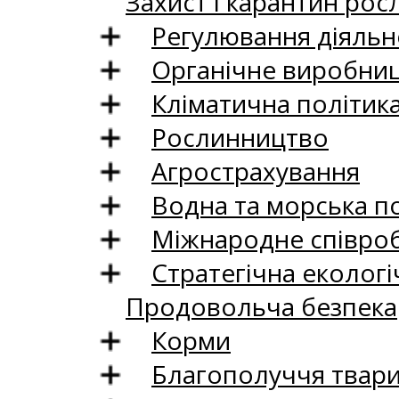
Захист і карантин рос
Регулювання діяльно
Органічне виробни
Кліматична політик
Рослинництво
Агрострахування
Водна та морська п
Міжнародне співро
Стратегічна екологі
Продовольча безпека
Корми
Благополуччя твар