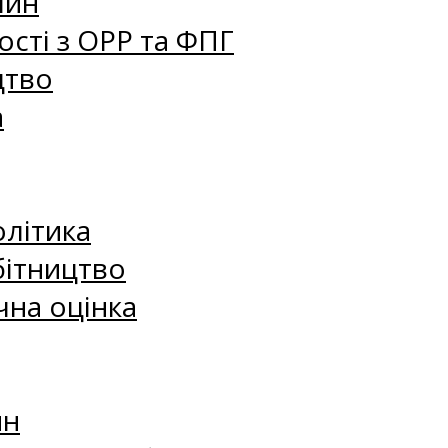
лин
сті з ОРР та ФПГ
цтво
а
олітика
бітництво
чна оцінка
ин