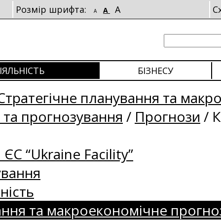
Розмір шрифта:
A
С
A
A
ІЯЛЬНІСТЬ
БІЗНЕСУ
Стратегічне планування та макр
 та прогнозування
/
Прогнози
/
К
 ЄС “Ukraine Facility”
ування
ність
ання та макроекономічне прогно