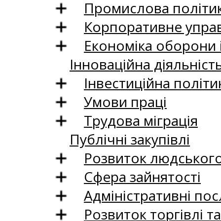
Промислова політи
Корпоративне управ
Економіка оборони 
Інноваційна діяльніст
Інвестиційна політи
Умови праці
Трудова міграція
Публічні закупівлі
Розвиток людського 
Сфера зайнятості
Адміністративні пос
Розвиток торгівлі т