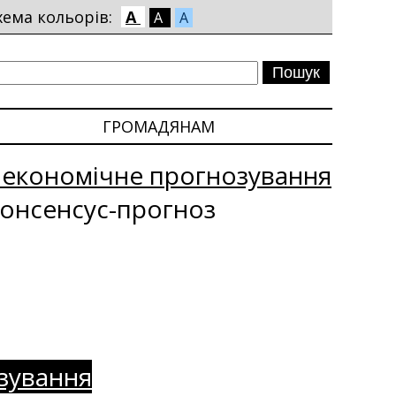
хема кольорів:
A
A
A
ГРОМАДЯНАМ
оекономічне прогнозування
онсенсус-прогноз
зування