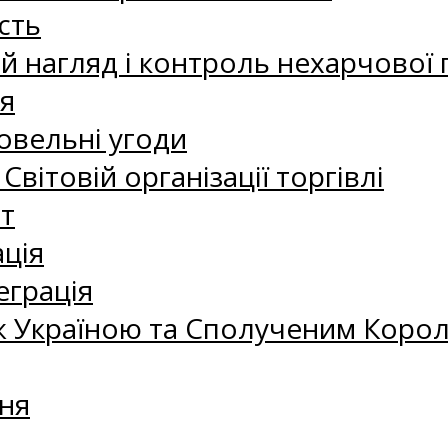
сть
 нагляд і контроль нехарчової 
я
овельні угоди
 Світовій організації торгівлі
т
ація
еграція
 Україною та Сполученим Королі
ня
а