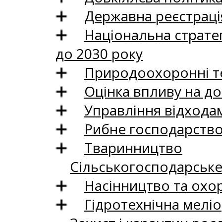
Державна реєстрація
Національна стратег
до 2030 року
Природоохоронні те
Оцінка впливу на до
Управління відхода
Рибне господарств
Тваринництво
Сільськогосподарськ
Насінництво та охо
Гідротехнічна меліо