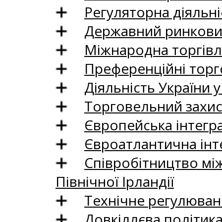
Регуляторна діяльні
Державний ринковий
Міжнародна торгівл
Преференційні торг
Діяльність України у
Торговельний захис
Європейська інтегр
Євроатлантична інт
Співробітництво між
Північної Ірландії
Технічне регулюван
Довкіллєва політик