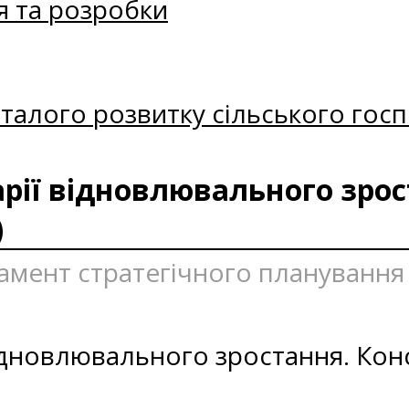
я та розробки
талого розвитку сільського госп
арії відновлювального зрос
)
ртамент стратегічного плануванн
відновлювального зростання. Кон