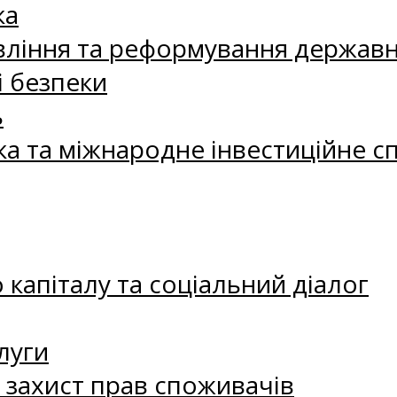
ка
ління та реформування державн
і безпеки
ь
ка та міжнародне інвестиційне с
капіталу та соціальний діалог
луги
а захист прав споживачів