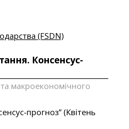
одарства (FSDN)
тання. Консенсус-
я та макроекономічного
сенсус-прогноз” (Квітень