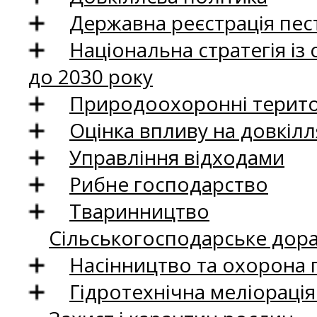
Державна реєстрація пест
Національна стратегія із
до 2030 року
Природоохоронні територ
Оцінка впливу на довкілл
Управління відходами
Рибне господарство
Тваринництво
Сільськогосподарське дор
Насінництво та охорона 
Гідротехнічна меліораці