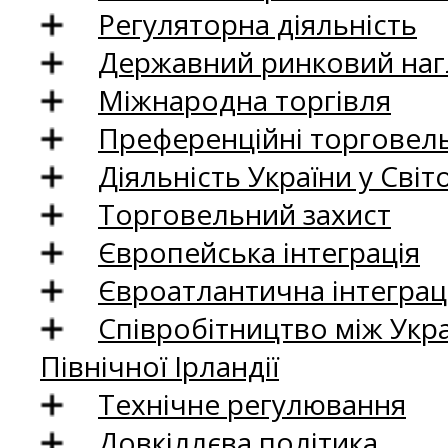
Регуляторна діяльність
Державний ринковий нагл
Міжнародна торгівля
Преференційні торговель
Діяльність України у Світо
Торговельний захист
Європейська інтеграція
Євроатлантична інтеграц
Співробітництво між Укр
Північної Ірландії
Технічне регулювання
Довкіллєва політика