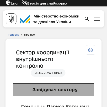
Eng
Версія для слабозорих
Головна
/
Про нас
Сектор координації
внутрішнього
контролю
26.03.2024 | 10:40
Завідувач сектору
Семенець Лариса Євгенівна