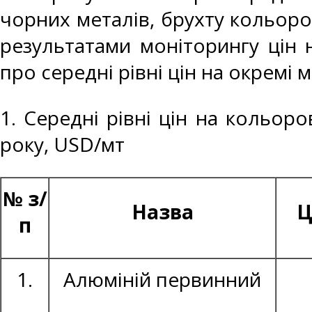
чорних металів, брухту кольоро
результатами моніторингу цін 
про середні рівні цін на окремі 
1. Середні рівні цін на кольор
року, USD/мт
№ з/
Назва
Ц
п
1.
Алюміній первинний