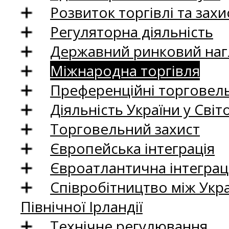
Розвиток торгівлі та зах
Регуляторна діяльність
Державний ринковий нагл
Міжнародна торгівля
Преференційні торговель
Діяльність України у Світо
Торговельний захист
Європейська інтеграція
Євроатлантична інтеграц
Співробітництво між Укр
Північної Ірландії
Технічне регулювання