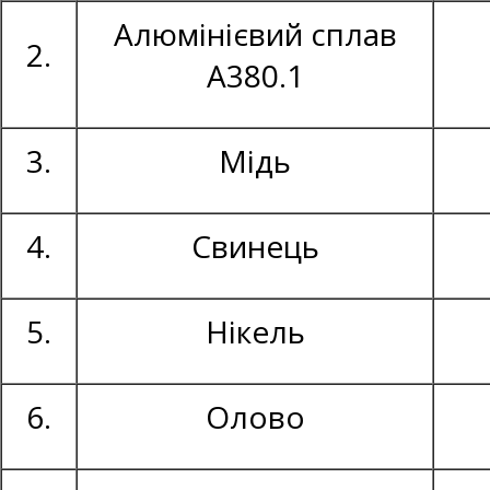
Алюмінієвий сплав
2.
А380.1
3.
Мідь
4.
Свинець
5.
Нікель
6.
Олово