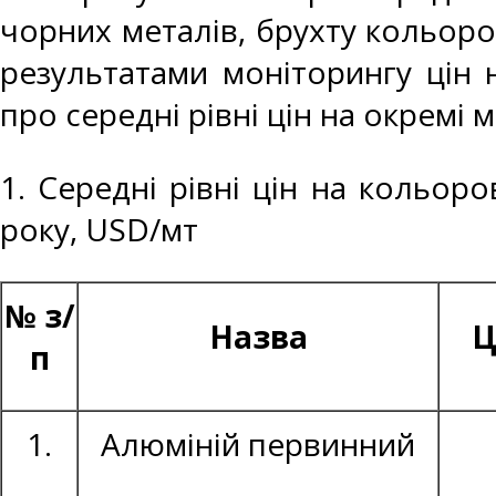
чорних металів, брухту кольоро
результатами моніторингу цін 
про середні рівні цін на окремі 
1. Середні рівні цін на кольор
року, USD/мт
№ з/
Назва
Ц
п
1.
Алюміній первинний