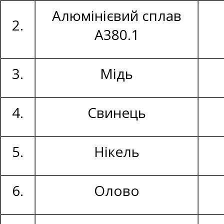
Алюмінієвий сплав
2.
А380.1
3.
Мідь
4.
Свинець
5.
Нікель
6.
Олово