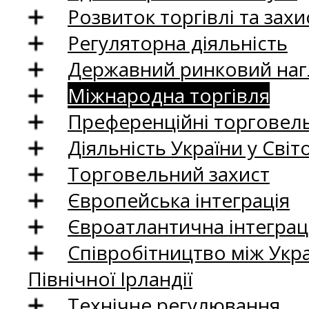
Розвиток торгівлі та зах
Регуляторна діяльність
Державний ринковий нагл
Міжнародна торгівля
Преференційні торговель
Діяльність України у Світо
Торговельний захист
Європейська інтеграція
Євроатлантична інтеграц
Співробітництво між Укр
Північної Ірландії
Технічне регулювання