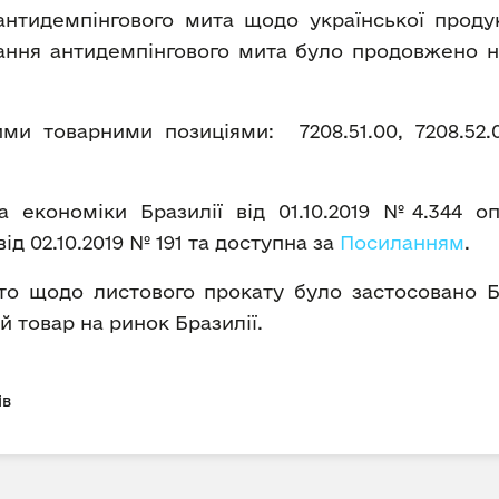
тидемпінгового мита щодо української продук
вання антидемпінгового мита було продовжено на
 товарними позиціями: 7208.51.00, 7208.52.00, 
а економіки Бразилії від 01.10.2019 №4.344 
д 02.10.2019 № 191 та доступна за
Посиланням
.
о щодо листового прокату було застосовано Б
 товар на ринок Бразилії.
ів