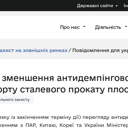
Державні сайти
І
Про нас
Діяльність
ахист на зовнішніх ринках
/
Повідомлення для ук
 зменшення антидемпінгово
орту сталевого прокату пло
льного захисту
’язку із закінченням терміну дії) перегляду анти
женням з ПАР, Китаю, Кореї та України Міністе