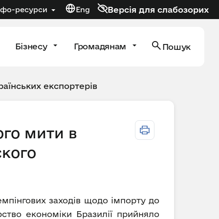
Версія для слабозорих
нфо-ресурси
Eng
Бізнесу
Громадянам
Пошук
раїнських експортерів
го мити в
ского
демпінгових заходів щодо імпорту до
рство економіки Бразилії прийняло