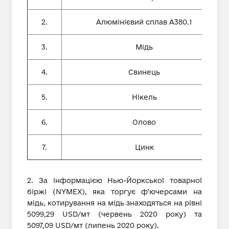
2.
Алюмінієвий сплав А380.1
3.
Мідь
4.
Свинець
5.
Нікель
6.
Олово
7.
Цинк
2. За інформацією Нью-Йоркської товарної
біржі (NYMEX), яка торгує ф’ючерсами на
мідь, котирування на мідь знаходяться на рівні
5099,29 USD/мт (червень 2020 року) та
5097,09 USD/мт (липень 2020 року).