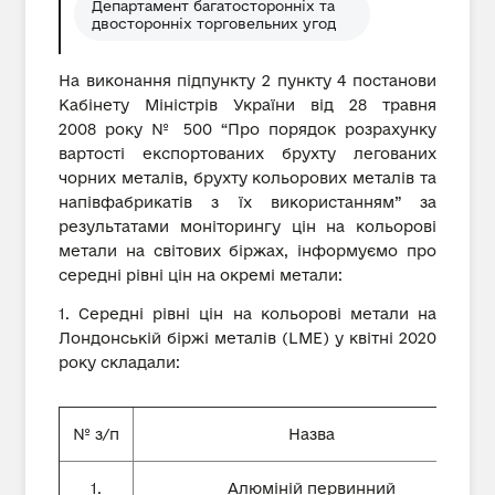
Департамент багатосторонніх та
двосторонніх торговельних угод
На виконання підпункту 2 пункту 4 постанови
Кабінету Міністрів України від 28 травня
2008 року № 500 “Про порядок розрахунку
вартості експортованих брухту легованих
чорних металів, брухту кольорових металів та
напівфабрикатів з їх використанням” за
результатами моніторингу цін на кольорові
метали на світових біржах, інформуємо про
середні рівні цін на окремі метали:
1. Середні рівні цін на кольорові метали на
Лондонській біржі металів (LME) у квітні 2020
року складали:
№ з/п
Назва
1.
Алюміній первинний