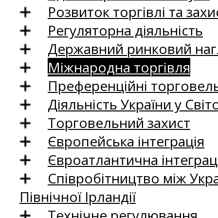
Розвиток торгівлі та зах
Регуляторна діяльність
Державний ринковий нагл
Міжнародна торгівля
Преференційні торговель
Діяльність України у Світо
Торговельний захист
Європейська інтеграція
Євроатлантична інтеграц
Співробітництво між Укр
Північної Ірландії
Технічне регулювання