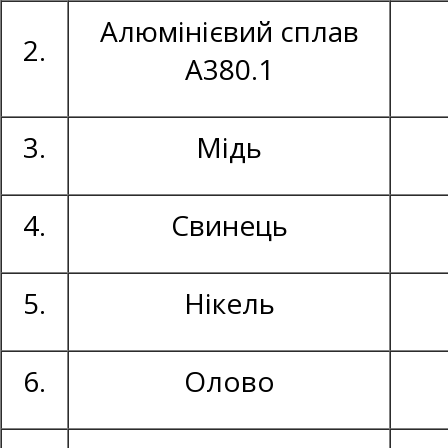
Алюмінієвий сплав
2.
А380.1
3.
Мідь
4.
Свинець
5.
Нікель
6.
Олово