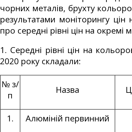
чорних металів, брухту кольоро
результатами моніторингу цін 
про середні рівні цін на окремі 
1. Середні рівні цін на кольоро
2020 року складали:
№ з/
Назва
Ц
п
1.
Алюміній первинний