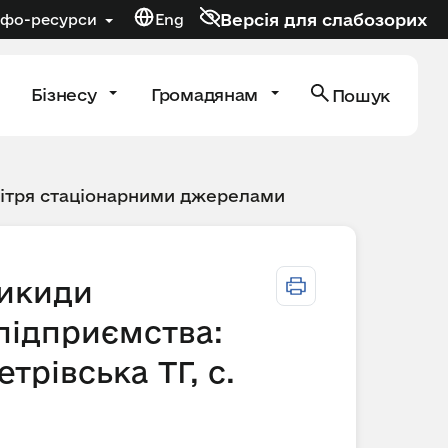
Версія для слабозорих
нфо-ресурси
Eng
Бізнесу
Громадянам
Пошук
вітря стаціонарними джерелами
викиди
ідприємства:
трівська ТГ, с.