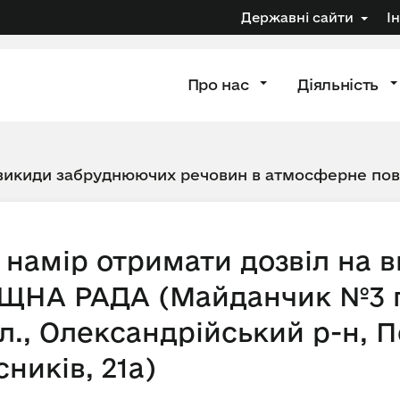
Державні сайти
І
Про нас
Діяльність
 викиди забруднюючих речовин в атмосферне по
намір отримати дозвіл на 
ЩНА РАДА (Майданчик №3 п
., Олександрійський р-н, Пе
сників, 21а)