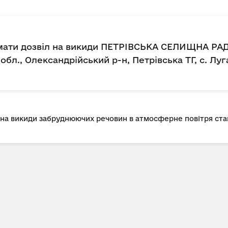
имати дозвіл на викиди ПЕТРІВСЬКА СЕЛИЩНА РА
бл., Олександрійський р-н, Петрівська ТГ, с. Луга
л на викиди забруднюючих речовин в атмосферне повітря с