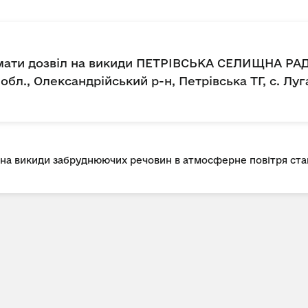
имати дозвіл на викиди ПЕТРІВСЬКА СЕЛИЩНА РА
бл., Олександрійський р-н, Петрівська ТГ, с. Луга
л на викиди забруднюючих речовин в атмосферне повітря с