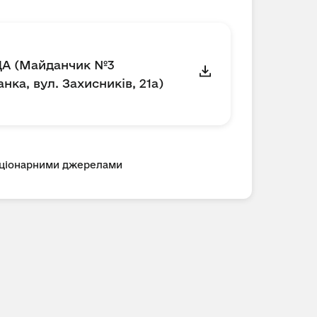
ДА (Майданчик №3
нка, вул. Захисників, 21а)
таціонарними джерелами