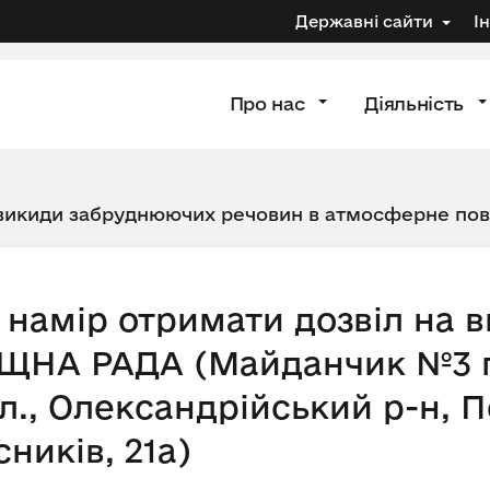
Державні сайти
І
Про нас
Діяльність
 викиди забруднюючих речовин в атмосферне по
намір отримати дозвіл на 
ЩНА РАДА (Майданчик №3 п
., Олександрійський р-н, Пе
сників, 21а)