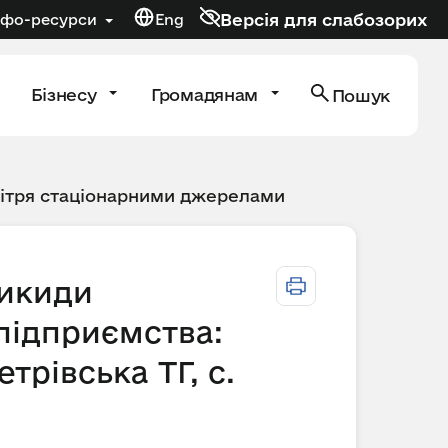
Версія для слабозорих
нфо-ресурси
Eng
Бізнесу
Громадянам
Пошук
вітря стаціонарними джерелами
викиди
ідприємства:
трівська ТГ, с.