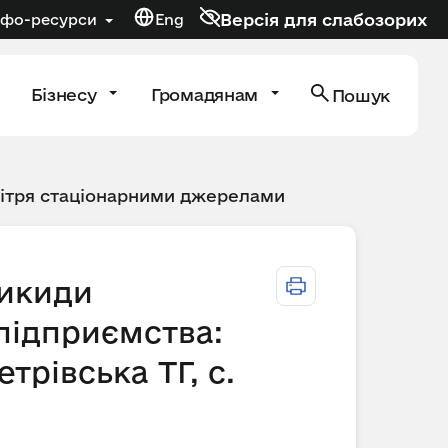
Версія для слабозорих
нфо-ресурси
Eng
Бізнесу
Громадянам
Пошук
вітря стаціонарними джерелами
викиди
ідприємства:
трівська ТГ, с.