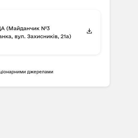
ДА (Майданчик №3
нка, вул. Захисників, 21а)
таціонарними джерелами