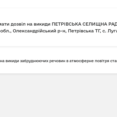
имати дозвіл на викиди ПЕТРІВСЬКА СЕЛИЩНА РА
бл., Олександрійський р-н, Петрівська ТГ, с. Луга
л на викиди забруднюючих речовин в атмосферне повітря с