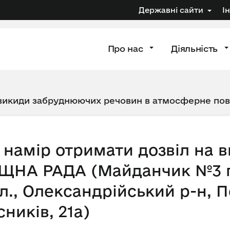
Державні сайти
І
Про нас
Діяльність
 викиди забруднюючих речовин в атмосферне по
намір отримати дозвіл на 
ЩНА РАДА (Майданчик №3 п
., Олександрійський р-н, Пе
сників, 21а)