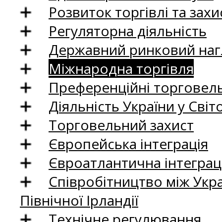
Розвиток торгівлі та зах
Регуляторна діяльність
Державний ринковий нагл
Міжнародна торгівля
Преференційні торговель
Діяльність України у Світо
Торговельний захист
Європейська інтеграція
Євроатлантична інтеграц
Співробітництво між Укр
Північної Ірландії
Технічне регулювання