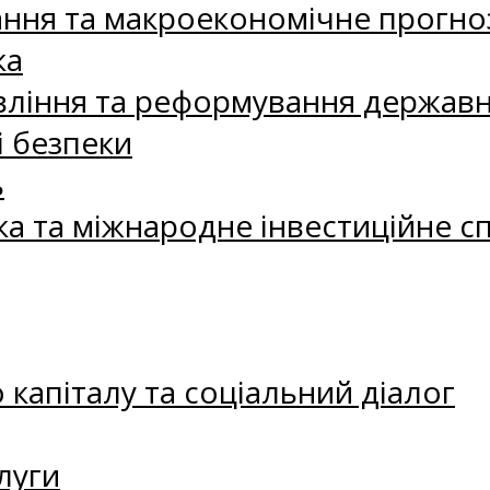
ання та макроекономічне прогно
ка
ління та реформування державн
і безпеки
ь
ка та міжнародне інвестиційне с
капіталу та соціальний діалог
луги