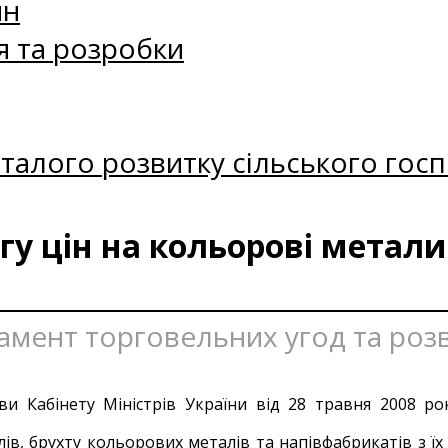
ин
я та розробки
талого розвитку сільського госп
у цін на кольорові метали 
тамент торговельних угод та роз
ви Кабінету Міністрів України від 28 травня 2008 р
ів, брухту кольорових металів та напівфабрикатів з ї