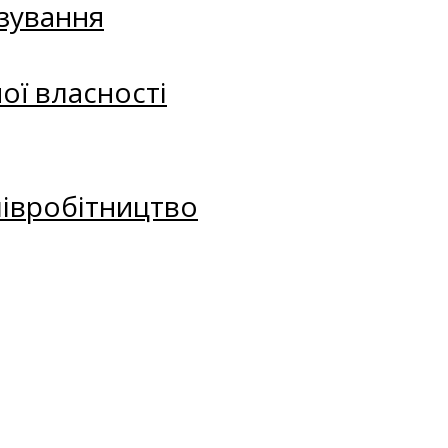
зування
ої власності
півробітництво