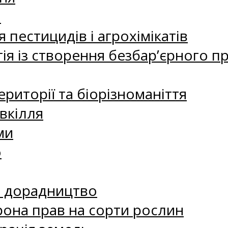
а
 пестицидів і агрохімікатів
ія із створення безбар’єрного пр
риторії та біорізноманіття
вкілля
ми
о
е дорадництво
рона прав на сорти рослин