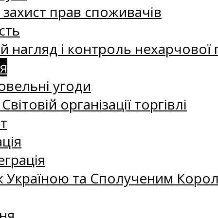
а захист прав споживачів
сть
 нагляд і контроль нехарчової 
я
овельні угоди
 Світовій організації торгівлі
т
ація
еграція
 Україною та Сполученим Королі
ня