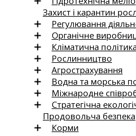
Гідротехнічна меліо
Захист і карантин рос
Регулювання діяльно
Органічне виробни
Кліматична політик
Рослинництво
Агрострахування
Водна та морська п
Міжнародне співро
Стратегічна екологі
Продовольча безпека
Корми