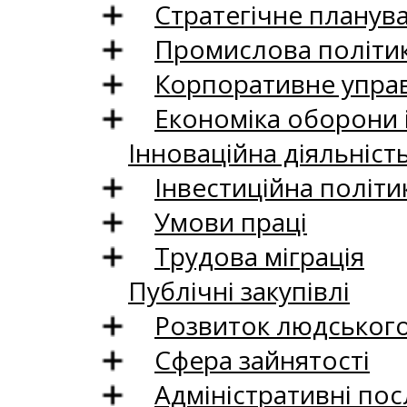
Стратегічне планув
Промислова політи
Корпоративне управ
Економіка оборони 
Інноваційна діяльніст
Інвестиційна політи
Умови праці
Трудова міграція
Публічні закупівлі
Розвиток людського 
Сфера зайнятості
Адміністративні пос