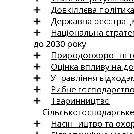
Довкіллєва політик
Державна реєстрація
Національна стратег
до 2030 року
Природоохоронні те
Оцінка впливу на до
Управління відхода
Рибне господарств
Тваринництво
Сільськогосподарськ
Насінництво та охо