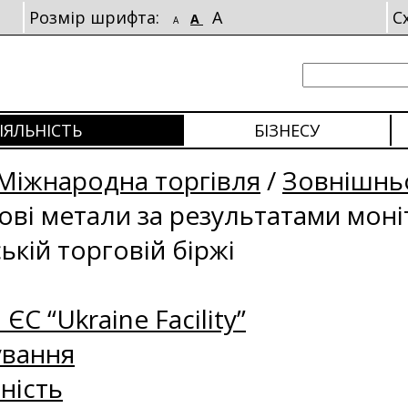
Розмір шрифта:
A
С
A
A
ІЯЛЬНІСТЬ
БІЗНЕСУ
Міжнародна торгівля
/
Зовнішньо
рові метали за результатами мон
ькій торговій біржі
 ЄС “Ukraine Facility”
ування
ність