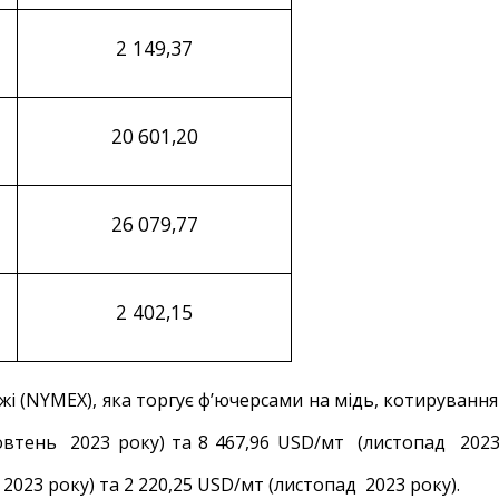
2
149
,
37
2
0
601
,
20
2
6
079
,
77
2
40
2
,
15
жі (NYMEX), яка торгує ф’ючерсами на мідь, котирування
жовтень 2023 року) та 8 467,96 USD/мт (листопад 202
2023 року) та 2 220,25 USD/мт (листопад 2023 року).