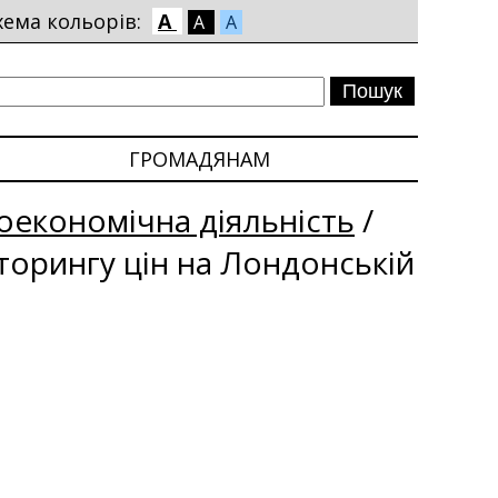
хема кольорів:
A
A
A
ГРОМАДЯНАМ
економічна діяльність
/
іторингу цін на Лондонській