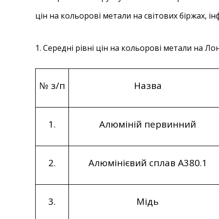
цін на кольорові метали на світових біржах, ін
1. Середні рівні цін на кольорові метали на Лон
№ з/п
Назва
1.
Алюміній первинний
2.
Алюмінієвий сплав А380.1
3.
Мідь