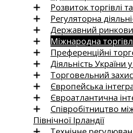
Розвиток торгівлі т
Регуляторна діяльні
Державний ринковий
Міжнародна торгівл
Преференційні торг
Діяльність України у
Торговельний захис
Європейська інтегр
Євроатлантична інт
Співробітництво між
Північної Ірландії
Технічне регулюван