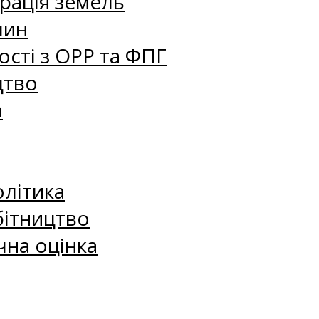
рація земель
лин
сті з ОРР та ФПГ
цтво
а
олітика
бітництво
чна оцінка