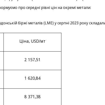
формуємо про середні рівні цін на окремі метали:
донській біржі металів (
LME
) у серпні 2023 року складали
Ціна, USD/мт
2
157
,
51
1
620
,
84
8
371
,
38