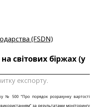
одарства (FSDN)
на світових біржах (у
витку експорту.
оку № 500 “Про порядок розрахунку вартості
х використанням” за результатами моніторингу