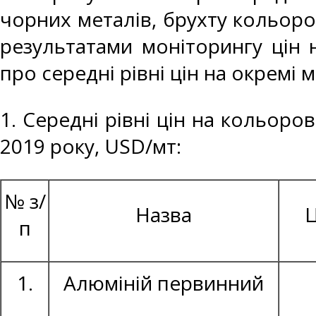
чорних металів, брухту кольоро
результатами моніторингу цін 
про середні рівні цін на окремі 
1. Середні рівні цін на кольоро
2019 року, USD/мт:
№ з/
Назва
Ц
п
1.
Алюміній первинний