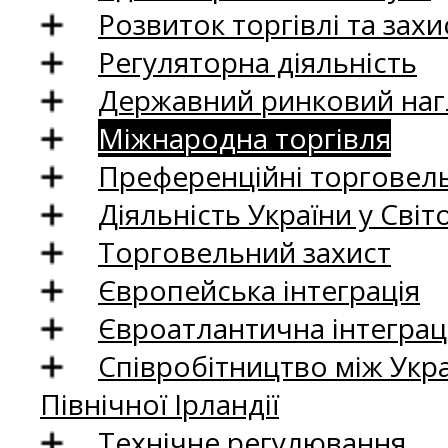
Розвиток торгівлі та зах
Регуляторна діяльність
Державний ринковий нагл
Міжнародна торгівля
Преференційні торговель
Діяльність України у Світо
Торговельний захист
Європейська інтеграція
Євроатлантична інтеграц
Співробітництво між Укр
Північної Ірландії
Технічне регулювання