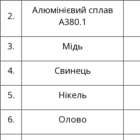
Алюмінієвий сплав
2.
А380.1
3.
Мідь
4.
Свинець
5.
Нікель
6.
Олово