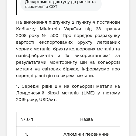
Департамент доступу до ринків та
взаємодії з СОТ
На виконання підпункту 2 пункту 4 постанови
Кабінету Міністрів України від 28 травня
2008 року № 500 “Про порядок розрахунку
вартості експортованих брухту легованих
чорних металів, брухту кольорових металів та
напівфабрикатів з їх використанням” за
результатами моніторингу цін на кольорові
метали на світових біржах, інформуємо про
середні рівні цін на окремі метали:
1. Середні рівні цін на кольорові метали на
Лондонській біржі металів (LME) у лютому
2019 року, USD/мт:
№ з/п
Назва
1.
Алюміній первинний