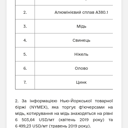
2.
Алюмінієвий сплав А380.1
3.
Мідь
4.
Свинець
5.
Нікель
6.
Олово
7.
Цинк
2. За інформацією Нью-Йоркської товарної
біржі (NYMEX), яка торгує ф’ючерсами на
мідь, котирування на мідь знаходяться на рівні
6 503,64 USD/мт (квітень 2019 року) та
6 499,23 USD/мт (травень 2019 року).