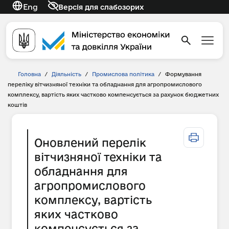
Eng
Версія для слабозорих
Головна
/
Діяльність
/
Промислова політика
/
Формування
переліку вітчизняної техніки та обладнання для агропромислового
комплексу, вартість яких частково компенсується за рахунок бюджетних
коштів
Оновлений перелік
вітчизняної техніки та
обладнання для
агропромислового
комплексу, вартість
яких частково
компенсується за