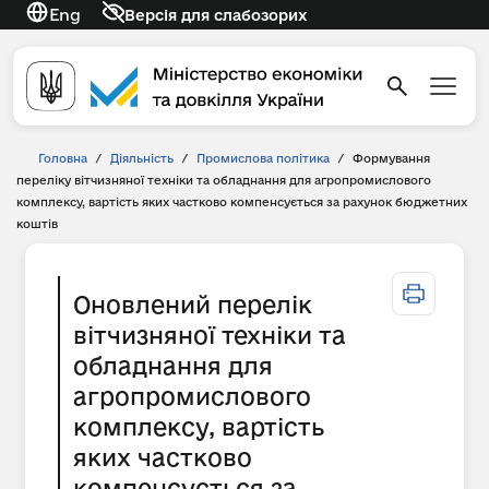
Eng
Версія для слабозорих
Головна
/
Діяльність
/
Промислова політика
/
Формування
переліку вітчизняної техніки та обладнання для агропромислового
комплексу, вартість яких частково компенсується за рахунок бюджетних
коштів
Оновлений перелік
вітчизняної техніки та
обладнання для
агропромислового
комплексу, вартість
яких частково
компенсується за