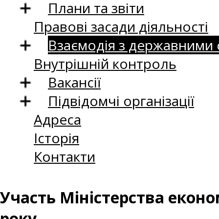
Плани та звіти
Правові засади діяльності
Взаємодія з державними
Внутрішній контроль
Вакансії
Підвідомчі організації
Адреса
Історія
Контакти
Участь Міністерства економ
року