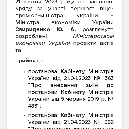
21 квітня 2023 року на засіданні
Уряду за участі
першого віце-
прем’єр-міністра України –
Міністра економіки України
Свириденко Ю. А.
розглянуто
розроблені
Міністерством
економіки України
проекти актів
та:
прийнято:
постанова Кабінету Міністрів
України від 21.04.2023 № 363
“Про внесення змін до
постанови Кабінету Міністрів
України від 5 червня 2019 р. №
483”;
постанова Кабінету Міністрів
України від 21.04.2023 № 366
“Про внесення змін у додаток