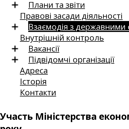
Плани та звіти
Правові засади діяльності
Взаємодія з державними
Внутрішній контроль
Вакансії
Підвідомчі організації
Адреса
Історія
Контакти
Участь Міністерства економ
року