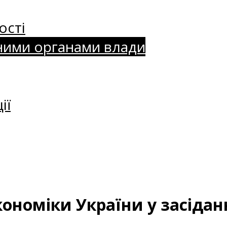
ості
ними органами влади
ії
ономіки України у засіданн