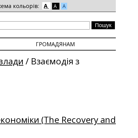
хема кольорів:
A
A
A
ГРОМАДЯНАМ
влади
/
Взаємодія з
кономіки (The Recovery and