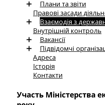
Плани та звіти
Правові засади діяльн
Взаємодія з держав
Внутрішній контроль
Вакансії
Підвідомчі організац
Адреса
Історія
Контакти
Участь Міністерства ек
року