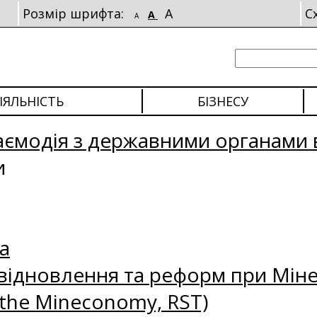
Розмір шрифта:
A
С
A
A
ІЯЛЬНІСТЬ
БІЗНЕСУ
аємодія з державними органами 
и
а
відновлення та реформ при Міне
 the Mineconomy, RST)