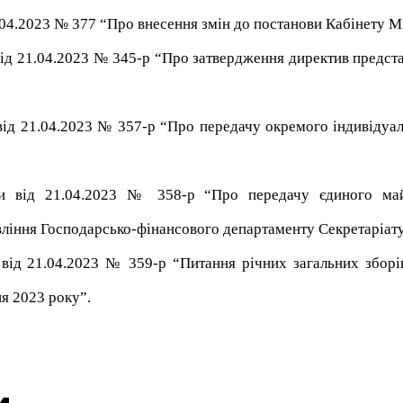
.04.2023 № 377 “Про внесення змін до постанови Кабінету Мі
ід 21.04.2023 № 345-р “Про затвердження директив предста
від 21.04.2023 № 357-р “Про передачу окремого індивідуал
їни від 21.04.2023 № 358-р “Про передачу єдиного ма
ління Господарсько-фінансового департаменту Секретаріату
від 21.04.2023 № 359-р “Питання річних загальних зборів
ня 2023 року”.
и