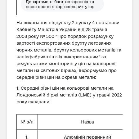
Департамент багатосторонніх та
двосторонніх торговельних угод
На виконання підпункту 2 пункту 4 постанови
Кабінету Міністрів України від 28 травня
2008 року № 500 “Про порядок розрахунку
вартості експортованих брухту легованих
чорних металів, брухту кольорових металів та
напівфабрикатів з їх використанням” за
результатами моніторингу цін на кольорові
метали на світових біржах, інформуємо про
середні рівні цін на окремі метали:
1. Середні рівні цін на кольорові метали на
Лондонській біржі металів (LME) у травні 2022
року складали:
№ з/п
Назва
1.
Алюміній первинний