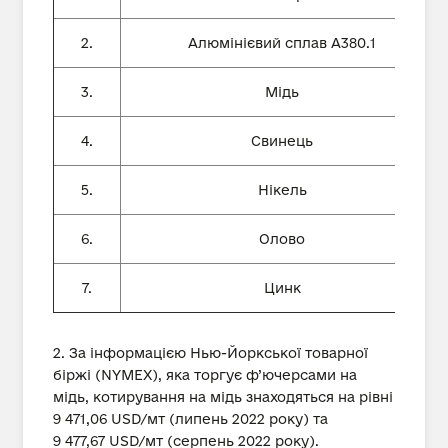
2.
Алюмінієвий сплав А380.1
3.
Мідь
4.
Свинець
5.
Нікель
6.
Олово
7.
Цинк
2. За інформацією Нью-Йоркської товарної
біржі (NYMEX), яка торгує ф’ючерсами на
мідь, котирування на мідь знаходяться на рівні
9 471,06 USD/мт (липень 2022 року) та
9 477,67 USD/мт (серпень 2022 року).