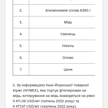
2.
Алюмінієвий сплав А380.1
3.
Мідь
4.
Свинець
5.
Нікель
6.
Олово
7.
Цинк
2. За інформацією Нью-Йоркської товарної
біржі (NYMEX), яка торгує ф’ючерсами на
мідь, котирування на мідь знаходяться на рівні
9 471,06 USD/мт (липень 2022 року) та
9 477,67 USD/мт (серпень 2022 року).