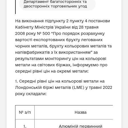
Департамент багатосторонніх та
двосторонніх торговельних угод
На виконання підпункту 2 пункту 4 постанови
Кабінету Міністрів України від 28 травня
2008 року № 500 “Про порядок розрахунку
вартості експортованих брухту легованих
чорних металів, брухту кольорових металів та
напівфабрикатів з їх використанням” за
результатами моніторингу цін на кольорові
метали на світових біржах, інформуємо про
середні рівні цін на окремі метали:
1. Середні рівні цін на кольорові метали на
Лондонській біржі металів (LME) у травні 2022
року складали:
№ з/п
Назва
1.
Алюміній первинний