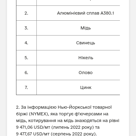
2.
Алюмінієвий сплав А380.1
3.
Мідь
4.
Свинець
5.
Нікель
6.
Олово
7.
Цинк
2. За інформацією Нью-Йоркської товарної
біржі (NYMEX), яка торгує ф’ючерсами на
мідь, котирування на мідь знаходяться на рівні
9 471,06 USD/мт (липень 2022 року) та
9 477,67 USD/мт (серпень 2022 року).