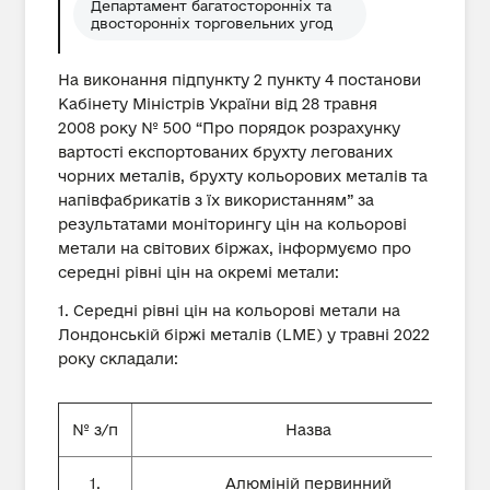
Департамент багатосторонніх та
двосторонніх торговельних угод
На виконання підпункту 2 пункту 4 постанови
Кабінету Міністрів України від 28 травня
2008 року № 500 “Про порядок розрахунку
вартості експортованих брухту легованих
чорних металів, брухту кольорових металів та
напівфабрикатів з їх використанням” за
результатами моніторингу цін на кольорові
метали на світових біржах, інформуємо про
середні рівні цін на окремі метали:
1. Середні рівні цін на кольорові метали на
Лондонській біржі металів (LME) у травні 2022
року складали:
№ з/п
Назва
1.
Алюміній первинний