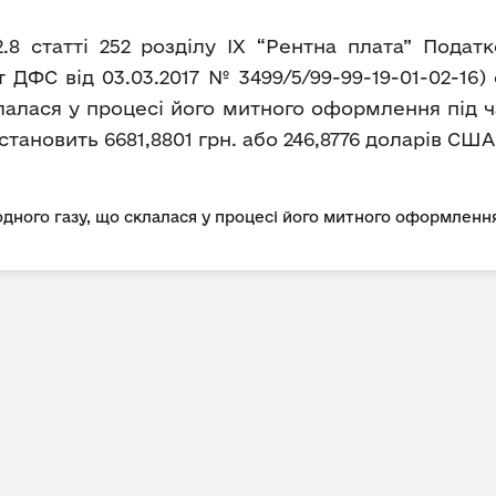
2.8 статті 252 розділу IX “Рентна плата” Пода
ДФС від 03.03.2017 № 3499/5/99-99-19-01-02-16
лалася у процесі його митного оформлення під ч
а становить 6681,8801 грн. або 246,8776 доларів США 
дного газу, що склалася у процесі його митного оформлення