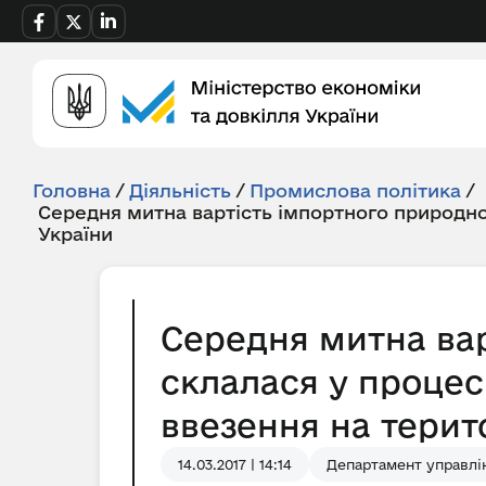
Головна
/
Діяльність
/
Промислова політика
/
Середня митна вартість імпортного природно
України
Середня митна вар
склалася у процес
ввезення на терито
14.03.2017 | 14:14
Департамент управлі