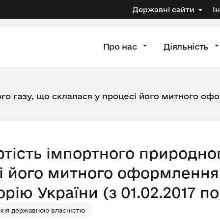
Державні сайти
І
Про нас
Діяльність
го газу, що склалася у процесі його митного офо
тість імпортного природног
і його митного оформлення 
рію України (з 01.02.2017 по 
ння державною власністю