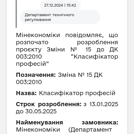
27.12.2024 | 15:42
Департамент технічного
регулювання
Мінекономіки повідомляє, що
розпочато розроблення
проєкту Зміни № 15 до ДК
003:2010 “Класифікатор
професій”
Позначення:
Зміна №
15
ДК
003:2010
Назва:
Класифікатор професій
Строк розроблення:
з
13
.0
1
.202
5
до
30
.05.202
5
Найменування замовника:
Мінекономіки
(
Департамент