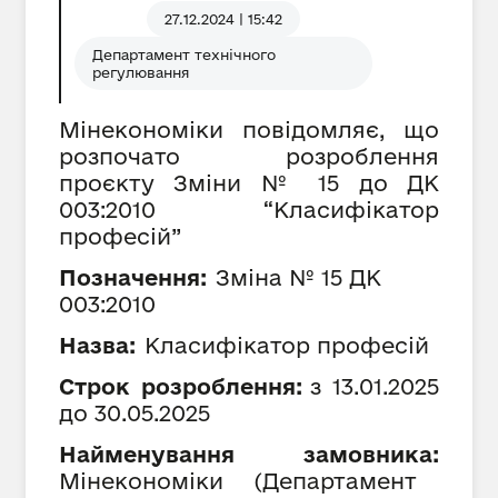
27.12.2024 | 15:42
Департамент технічного
регулювання
Мінекономіки повідомляє, що
розпочато розроблення
проєкту Зміни № 15 до ДК
003:2010 “Класифікатор
професій”
Позначення:
Зміна №
15
ДК
003:2010
Назва:
Класифікатор професій
Строк розроблення:
з
13
.0
1
.202
5
до
30
.05.202
5
Найменування замовника:
Мінекономіки
(
Департамент