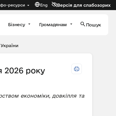
Версія для слабозорих
нфо-ресурси
Eng
Бізнесу
Громадянам
Пошук
 України
я 2026 року
рством економіки, довкілля та