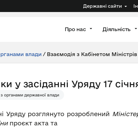
Державні сайти
І
Про нас
Діяльність
органами влади
/
Взаємодія з Кабінетом Міністрів
и у засіданні Уряду 17 січн
 з органами державної влади
ні Уряду розглянуто розроблений
Міністе
їни
проєкт акта та