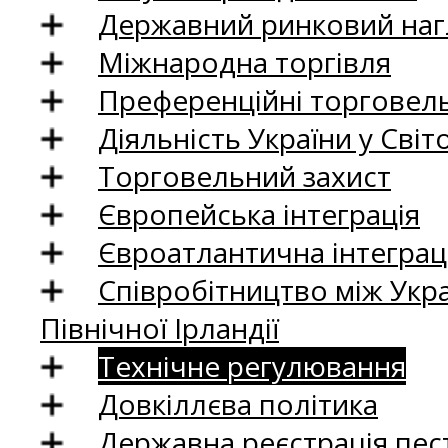
Державний ринковий нагл
Міжнародна торгівля
Преференційні торговель
Діяльність України у Світо
Торговельний захист
Європейська інтеграція
Євроатлантична інтеграц
Співробітництво між Укр
Північної Ірландії
Технічне регулювання
Довкіллєва політика
Державна реєстрація пест