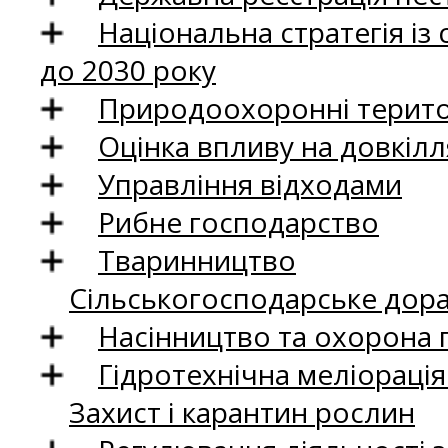
Національна стратегія із
до 2030 року
Природоохоронні територ
Оцінка впливу на довкілл
Управління відходами
Рибне господарство
Тваринництво
Сільськогосподарське дор
Насінництво та охорона 
Гідротехнічна меліораці
Захист і карантин рослин