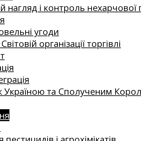
 нагляд і контроль нехарчової 
я
овельні угоди
 Світовій організації торгівлі
т
ація
еграція
 Україною та Сполученим Королі
ня
а
 пестицидів і агрохімікатів