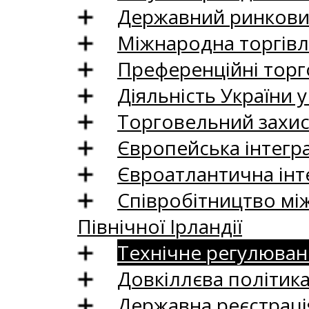
Державний ринковий
Міжнародна торгівл
Преференційні торг
Діяльність України у
Торговельний захис
Європейська інтегр
Євроатлантична інт
Співробітництво між
Північної Ірландії
Технічне регулюван
Довкіллєва політик
Державна реєстрація