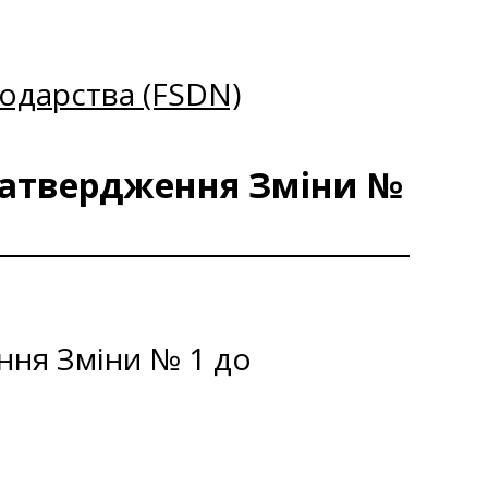
одарства (FSDN)
 затвердження Зміни №
ння Зміни № 1 до