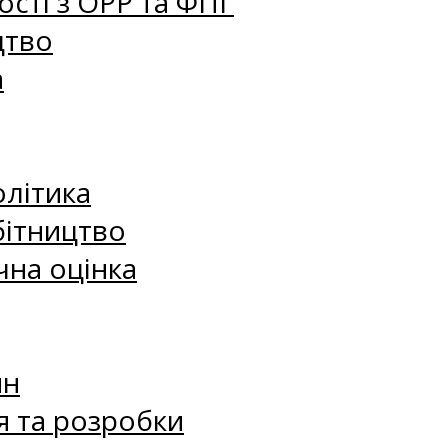
сті з ОРР та ФПГ
цтво
а
олітика
бітництво
чна оцінка
ин
я та розробки