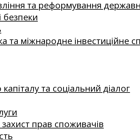
ління та реформування державн
і безпеки
ь
ка та міжнародне інвестиційне с
капіталу та соціальний діалог
луги
а захист прав споживачів
сть