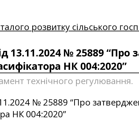
талого розвитку сільського госп
д 13.11.2024 № 25889 “Про
асифікатора НК 004:2020”
тамент технічного регулювання.
.11.2024 № 25889 “Про затвердже
ра НК 004:2020”