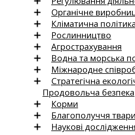
Регулювання діяльно
Органічне виробни
Кліматична політик
Рослинництво
Агрострахування
Водна та морська п
Міжнародне співро
Стратегічна екологі
Продовольча безпека
Корми
Благополуччя твар
Наукові дослідженн