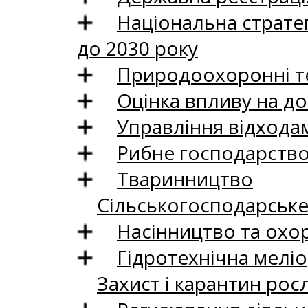
Національна стратег
до 2030 року
Природоохоронні те
Оцінка впливу на до
Управління відхода
Рибне господарств
Тваринництво
Сільськогосподарськ
Насінництво та охо
Гідротехнічна меліо
Захист і карантин рос