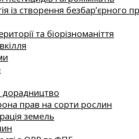
ія із створення безбар’єрного пр
риторії та біорізноманіття
вкілля
ми
о
е дорадництво
рона прав на сорти рослин
рація земель
лин