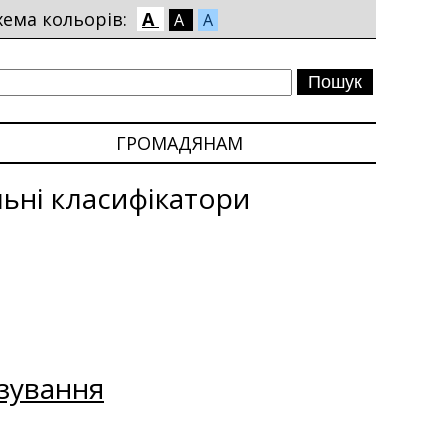
хема кольорів:
A
A
A
ГРОМАДЯНАМ
ьні класифікатори
зування