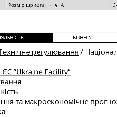
Розмір шрифта:
A
С
A
A
ІЯЛЬНІСТЬ
БІЗНЕСУ
Технічне регулювання
/
Націонал
 ЄС “Ukraine Facility”
ування
ність
ання та макроекономічне прогно
ка