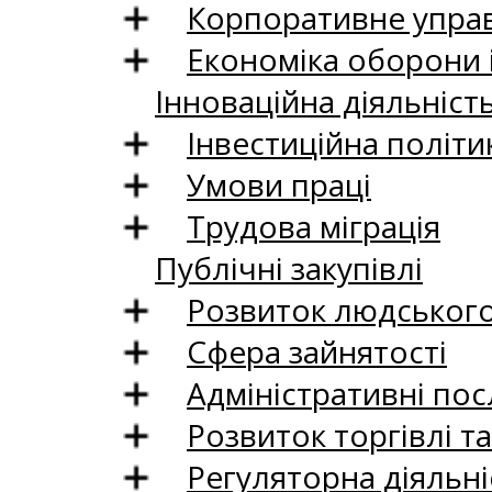
Корпоративне управ
Економіка оборони 
Інноваційна діяльніст
Інвестиційна політи
Умови праці
Трудова міграція
Публічні закупівлі
Розвиток людського 
Сфера зайнятості
Адміністративні пос
Розвиток торгівлі т
Регуляторна діяльні